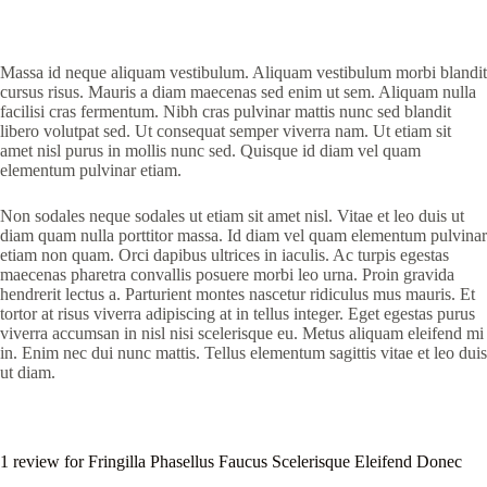
Massa id neque aliquam vestibulum. Aliquam vestibulum morbi blandit
cursus risus. Mauris a diam maecenas sed enim ut sem. Aliquam nulla
facilisi cras fermentum. Nibh cras pulvinar mattis nunc sed blandit
libero volutpat sed. Ut consequat semper viverra nam. Ut etiam sit
amet nisl purus in mollis nunc sed. Quisque id diam vel quam
elementum pulvinar etiam.
Non sodales neque sodales ut etiam sit amet nisl. Vitae et leo duis ut
diam quam nulla porttitor massa. Id diam vel quam elementum pulvinar
etiam non quam. Orci dapibus ultrices in iaculis. Ac turpis egestas
maecenas pharetra convallis posuere morbi leo urna. Proin gravida
hendrerit lectus a. Parturient montes nascetur ridiculus mus mauris. Et
tortor at risus viverra adipiscing at in tellus integer. Eget egestas purus
viverra accumsan in nisl nisi scelerisque eu. Metus aliquam eleifend mi
in. Enim nec dui nunc mattis. Tellus elementum sagittis vitae et leo duis
ut diam.
1 review for
Fringilla Phasellus Faucus Scelerisque Eleifend Donec