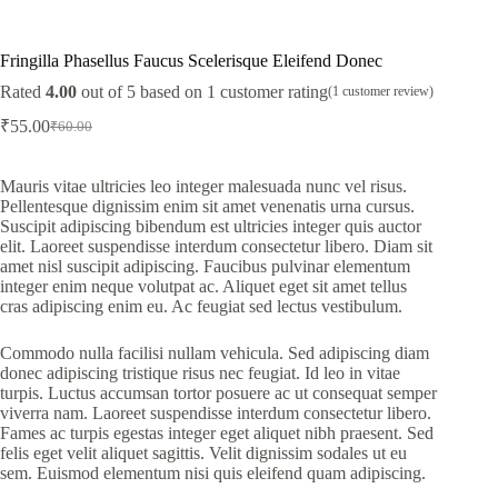
Fringilla Phasellus Faucus Scelerisque Eleifend Donec
Rated
4.00
out of 5 based on
1
customer rating
(
1
customer review)
₹
55.00
₹
60.00
Original
Current
price
price
was:
is:
Mauris vitae ultricies leo integer malesuada nunc vel risus.
₹60.00.
₹55.00.
Pellentesque dignissim enim sit amet venenatis urna cursus.
Suscipit adipiscing bibendum est ultricies integer quis auctor
elit. Laoreet suspendisse interdum consectetur libero. Diam sit
amet nisl suscipit adipiscing. Faucibus pulvinar elementum
integer enim neque volutpat ac. Aliquet eget sit amet tellus
cras adipiscing enim eu. Ac feugiat sed lectus vestibulum.
Commodo nulla facilisi nullam vehicula. Sed adipiscing diam
donec adipiscing tristique risus nec feugiat. Id leo in vitae
turpis. Luctus accumsan tortor posuere ac ut consequat semper
viverra nam. Laoreet suspendisse interdum consectetur libero.
Fames ac turpis egestas integer eget aliquet nibh praesent. Sed
felis eget velit aliquet sagittis. Velit dignissim sodales ut eu
sem. Euismod elementum nisi quis eleifend quam adipiscing.