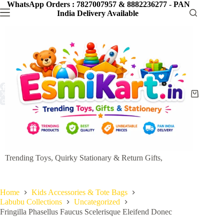
Skip
WhatsApp Orders : 7827007957 & 8882236277
-
PAN
to
India Delivery Available
content
Shopping
cart
Trending Toys, Quirky Stationary & Return Gifts,
Home
Kids Accessories & Tote Bags
Labubu Collections
Uncategorized
Fringilla Phasellus Faucus Scelerisque Eleifend Donec