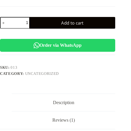
Fringilla
Add to cart
Phasellus
Faucus
Scelerisque
Eleifend
Donec
Order via WhatsApp
quantity
SKU:
013
CATEGORY:
UNCATEGORIZED
Description
Reviews (1)